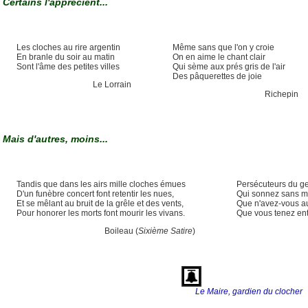
Certains l'apprécient...
Les cloches au rire argentin
Même sans que l'on y croie
En branle du soir au matin
On en aime le chant clair
Sont l'âme des petites villes
Qui sème aux prés gris de l'air
Des pâquerettes de joie
Le Lorrain
Richepin
Mais d'autres, moins...
Tandis que dans les airs mille cloches émues
Persécuteurs du g
D'un funèbre concert font retentir les nues,
Qui sonnez sans mi
Et se mêlant au bruit de la grêle et des vents,
Que n'avez-vous au
Pour honorer les morts font mourir les vivans.
Que vous tenez ent
Boileau (
Sixième Satire
)
Le Maire, gardien du clocher