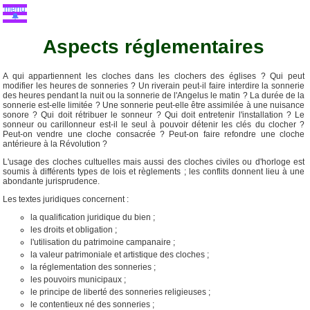
menu
🔔
Aspects réglementaires
A qui appartiennent les cloches dans les clochers des églises ? Qui peut
modifier les heures de sonneries ? Un riverain peut-il faire interdire la sonnerie
des heures pendant la nuit ou la sonnerie de l'Angelus le matin ? La durée de la
sonnerie est-elle limitée ? Une sonnerie peut-elle être assimilée à une nuisance
sonore ? Qui doit rétribuer le sonneur ? Qui doit entretenir l'installation ? Le
sonneur ou carillonneur est-il le seul à pouvoir détenir les clés du clocher ?
Peut-on vendre une cloche consacrée ? Peut-on faire refondre une cloche
antérieure à la Révolution ?
L'usage des cloches cultuelles mais aussi des cloches civiles ou d'horloge est
soumis à différents types de lois et règlements ; les conflits donnent lieu à une
abondante jurisprudence.
Les textes juridiques concernent :
la qualification juridique du bien ;
les droits et obligation ;
l'utilisation du patrimoine campanaire ;
la valeur patrimoniale et artistique des cloches ;
la réglementation des sonneries ;
les pouvoirs municipaux ;
le principe de liberté des sonneries religieuses ;
le contentieux né des sonneries ;