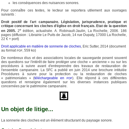
les conséquences des nuisances sonores.
Pour connaître ces textes, le lecteur se reportera utilement aux ouvrages
suivants :
Droit positif de l'art campanaire. Législation, jurisprudence, pratique et
critique concernant les cloches d'église en droit français. Etat de la question
e
en 2005.
2
édition, actualisée. A. Robinault-Jaulin, La Rochelle, 2006. 186
pages (diffusion : Librairie Le Puits de Jacob, 14 rue Dupaty, 17000 La Rochelle,
22 € + port)
Droit applicable en matière de sonnerie de cloches
, Eric Sutter, 2014 (document
au format
, 559 ko)
PDF
De nombreux élus et des associations locales de sauvegarde posent souvent
des questions sur l'intérêt de faire protéger une cloche « ancienne » ou sur les
procédures à suivre avant d'entreprendre des travaux de restauration de
l'ensemble campanaire. La SFC a publié en juin 2014 une brochure intitulée
Procédures à suivre pour la protection ou la restauration de cloches
« patrimoniales » (
téléchargeable en
). Elle répond à ces différentes
PDF
questions et renseigne également sur les diverses instances publiques
concernées par le patrimoine campanaire.
Un objet de litige...
La sonnerie des cloches est un élément structurant du paysage sonore.